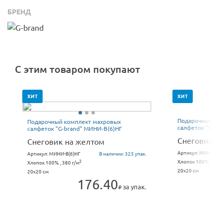
БРЕНД
С этим товаром покупают
ХИТ
ХИТ
Подарочный ко
Подарочный комплект махровых
салфеток "G-br
салфеток "G-brand" МИНИ-В(6)НГ
Снеговик н
Снеговик на желтом
Артикул:
МИНИ-В(6
Артикул:
МИНИ-В(6)НГ
В наличии:
323 упак.
Хлопок 100% , 380 
2
Хлопок 100% , 380 г/м
20x20 см
20x20 см
176.40
за упак.