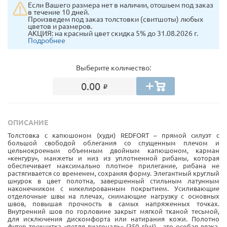
Если Вашего размера нет в наличии, отошьем под заказ
в течение 10 дней.
Произведем под заказ толстовки (свитшоты) любых
цветов и размеров.
АКЦИЯ: на красный цвет скидка 5% до 31.08.2026 г.
Подробнее
Выберите количество:
0.00
ОПИСАНИЕ
Толстовка с капюшоном (худи) REDFORT – прямой силуэт с
большой свободой облегания со спущенным плечом и
цельнокроеным объемным двойным капюшоном, карман
«кенгуру», манжеты и низ из уплотненной рибаны, которая
обеспечивает максимально плотное прилегание, рибана не
растягивается со временем, сохраняя форму. Элегантный круглый
шнурок в цвет полотна, завершенный стильным латунным
наконечником с никелированным покрытием. Усиливающие
отделочные швы на плечах, снимающие нагрузку с основных
швов, повышая прочность в самых напряженных точках.
Внутренний шов по горловине закрыт мягкой тканой тесьмой,
для исключения дискомфорта или натирания кожи. Полотно
футер трехнитка «петля-диагональ» (350 г/м²) - это особая вязка,