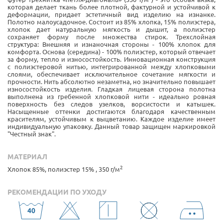
которая делает ткань более плотной, фактурной и устойчивой к
деформации, придает эстетичный вид изделию на изнанке.
Полотно малоусадочное. Состоит из 85% хлопка, 15% полиэстера,
хлопок дает натуральную мягкость и дышит, а полиэстер
сохраняет форму после множества стирок. Трехслойная
структура: Внешняя и изнаночная стороны - 100% хлопок для
комфорта. Основа (середина) - 100% полиэстер, который отвечает
за форму, тепло и износостойкость. Инновационная конструкция
с полиэстеровой нитью, интегрированной между хлопковыми
слоями, обеспечивает исключительное сочетание мягкости и
прочности. Нить абсолютно незаметна, но значительно повышает
износостойкость изделия. Гладкая лицевая сторона полотна
выполнена из гребенной хлопковой нити - идеально ровная
поверхность без следов узелков, ворсистости и катышек.
Насыщенные оттенки достигаются благодаря качественным
красителям, устойчивым к выцветанию. Каждое изделие имеет
индивидуальную упаковку. Данный товар защищен маркировкой
"Честный знак".
МАТЕРИАЛ
2
Хлопок 85%, полиэстер 15% , 350 г/м
РЕКОМЕНДАЦИИ ПО УХОДУ