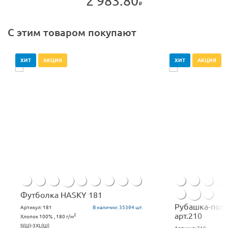
2 983.80
С этим товаром покупают
ХИТ
АКЦИЯ
ХИТ
АКЦИЯ
Футболка HASKY 181
Рубашка-пол
Артикул:
181
В наличии:
35394 шт.
арт.210
2
Хлопок 100% , 180 г/м
S(Ш)-3ХL(Ш)