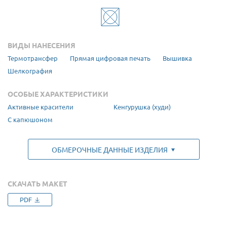
ВИДЫ НАНЕСЕНИЯ
Термотрансфер
Прямая цифровая печать
Вышивка
Шелкография
ОСОБЫЕ ХАРАКТЕРИСТИКИ
Активные красители
Кенгурушка (худи)
С капюшоном
ОБМЕРОЧНЫЕ ДАННЫЕ ИЗДЕЛИЯ
СКАЧАТЬ МАКЕТ
Размер
1. Ширина (см)
2. Длина (см)
Рост, см
PDF
XS (44)
52
71
158-164
S (46)
54
72
158-164