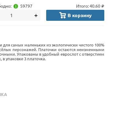
одно:
59797
Итого:
40.60
+
В корзину
и для самых маленьких из экологически чистого 100%
есёлых персонажей. Платочки остаются неизменными
сочными. Упакованы в удобный еврослот с отверстием
 в упаковке 3 платочка.
НКА