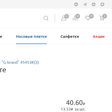
0
0
0
ЛК
и
Носовые платки
Салфетки
Акции
 "G-brand" 45453К(3)
те
40.60
13.53
за шт.