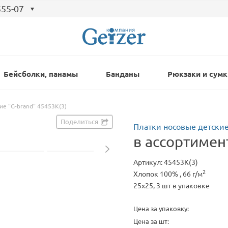
555-07
Бейсболки, панамы
Банданы
Рюкзаки и сумк
ие "G-brand" 45453К(3)
Поделиться
Платки носовые детские
в ассортимен
Артикул: 45453К(3)
2
Хлопок 100% , 66 г/м
25x25, 3 шт в упаковке
Цена за упаковку:
Цена за шт: