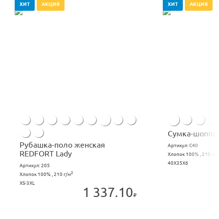
ХИТ
АКЦИЯ
ХИТ
АКЦИЯ
Сумка-шоппер
Рубашка-поло женская
Артикул:
C40
REDFORT Lady
Хлопок 100% , 210 г/м
40X35X6
Артикул:
205
2
Хлопок 100% , 210 г/м
XS-3XL
1 337.10