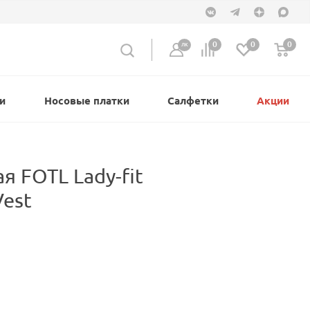
0
0
0
ЛК
и
Носовые платки
Салфетки
Акции
я FOTL Lady-fit
Vest