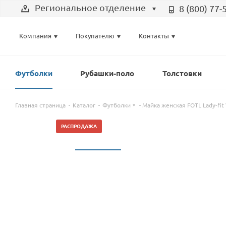
Региональное отделение
8 (800) 77-
Выберите отделение
Компания
Покупателю
Контакты
Региональное отделение
Санкт-Петербург
Футболки
Рубашки-поло
Толстовки
Москва
Главная страница
Каталог
Футболки
Майка женская FOTL Lady-fit
РАСПРОДАЖА