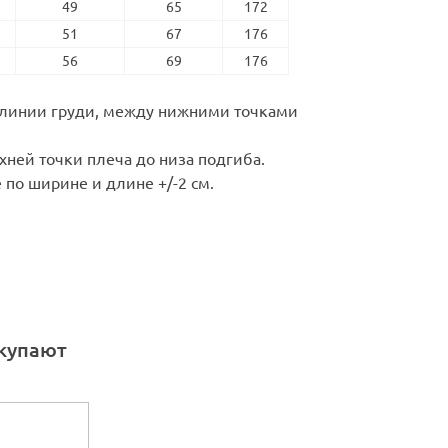
49
65
172
51
67
176
56
69
176
о линии груди, между нижними точками
рхней точки плеча до низа подгиба.
 по ширине и длине +/-2 см.
окупают