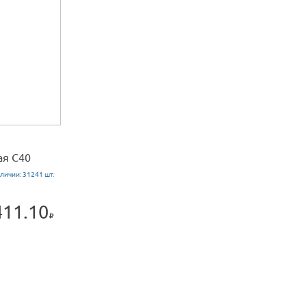
ая С40
аличии:
31241 шт.
411.10