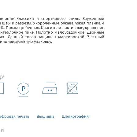
етание классики и спортивного стиля. Зауженный
 швы и разрезы. Укороченные рукава, узкая планка, 4
0%. Пряжа гребенная. Красители – активные, крашение
интерлочное пике. Полотно малоусадочное. Двойные
ах. Данный товар защищен маркировкой "Честный
 индивидуальную упаковку.
ДУ
ифровая печать
Вышивка
Шелкография
КИ