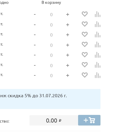
одно
В корзину
-
+
т.
-
+
т.
-
+
т.
-
+
т.
-
+
т.
-
+
т.
-
+
т.
нж скидка 5% до 31.07.2026 г.
0.00
ство: