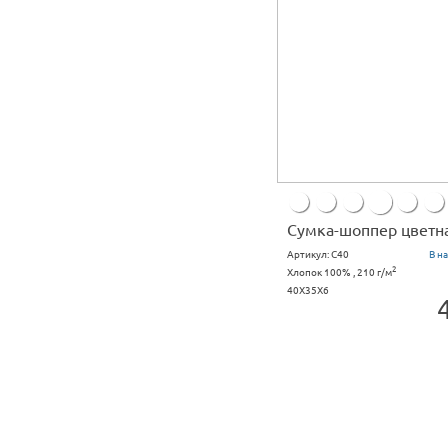
Сумка-шоппер цветн
Артикул:
C40
В н
2
Хлопок 100% , 210 г/м
40X35X6