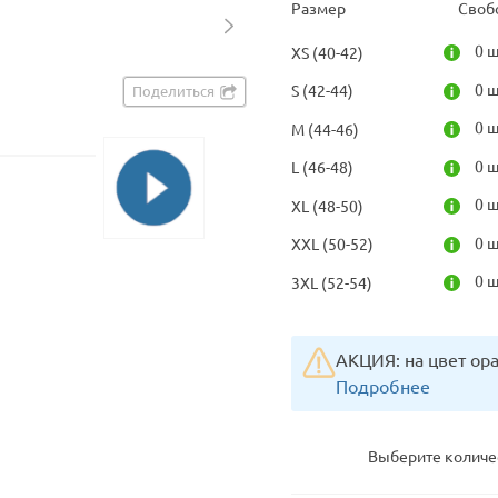
Размер
Своб
0 ш
XS (40-42)
0 ш
S (42-44)
Поделиться
0 ш
M (44-46)
0 ш
L (46-48)
0 ш
XL (48-50)
0 ш
XXL (50-52)
0 ш
3XL (52-54)
АКЦИЯ: на цвет ора
Подробнее
Выберите количе