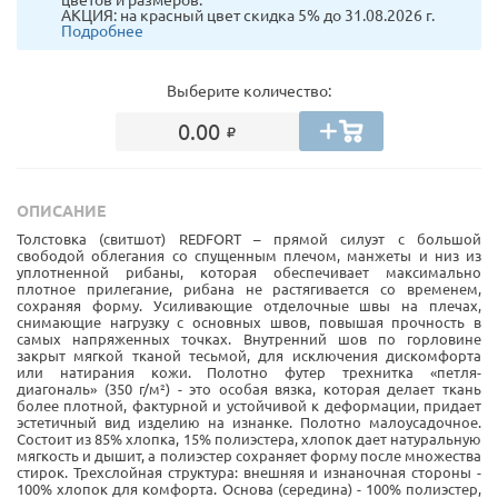
АКЦИЯ: на красный цвет скидка 5% до 31.08.2026 г.
Подробнее
Выберите количество:
0.00
ОПИСАНИЕ
Толстовка (свитшот) REDFORT – прямой силуэт с большой
свободой облегания со спущенным плечом, манжеты и низ из
уплотненной рибаны, которая обеспечивает максимально
плотное прилегание, рибана не растягивается со временем,
сохраняя форму. Усиливающие отделочные швы на плечах,
снимающие нагрузку с основных швов, повышая прочность в
самых напряженных точках. Внутренний шов по горловине
закрыт мягкой тканой тесьмой, для исключения дискомфорта
или натирания кожи. Полотно футер трехнитка «петля-
диагональ» (350 г/м²) - это особая вязка, которая делает ткань
более плотной, фактурной и устойчивой к деформации, придает
эстетичный вид изделию на изнанке. Полотно малоусадочное.
Состоит из 85% хлопка, 15% полиэстера, хлопок дает натуральную
мягкость и дышит, а полиэстер сохраняет форму после множества
стирок. Трехслойная структура: внешняя и изнаночная стороны -
100% хлопок для комфорта. Основа (середина) - 100% полиэстер,