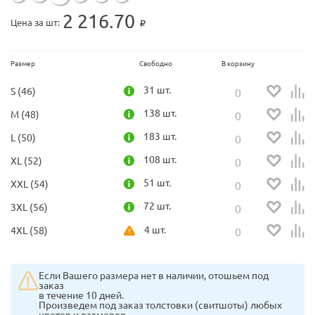
2 216.70
Цена за шт:
Размер
Свободно
В корзину
31 шт.
S (46)
138 шт.
M (48)
183 шт.
L (50)
108 шт.
XL (52)
51 шт.
XXL (54)
72 шт.
3XL (56)
4 шт.
4XL (58)
Если Вашего размера нет в наличии, отошьем под
заказ
в течение 10 дней.
Произведем под заказ толстовки (свитшоты) любых
цветов и размеров.