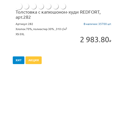
Толстовка с капюшоном-худи REDFORT,
арт.282
Артикул:
282
В наличии:
35700 шт.
2
Хлопок 70%, полиэстер 30% , 310 г/м
XS-3XL
2 983.80
ХИТ
АКЦИЯ