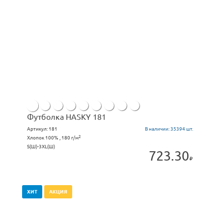
Футболка HASKY 181
Артикул:
181
В наличии:
35394 шт.
2
Хлопок 100% , 180 г/м
S(Ш)-3ХL(Ш)
723.30
ХИТ
АКЦИЯ