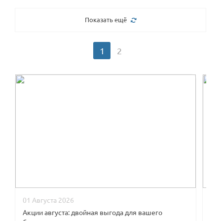
Показать ещё
1
2
01 Августа 2026
09
Акции августа: двойная выгода для вашего
В к