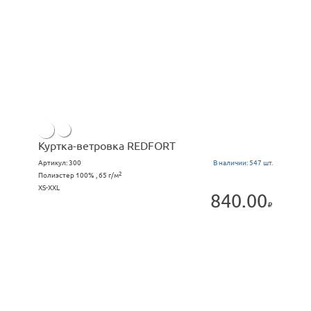
Куртка-ветровка REDFORT
Артикул:
300
В наличии:
547 шт.
2
Полиэстер 100% , 65 г/м
XS-XXL
840.00