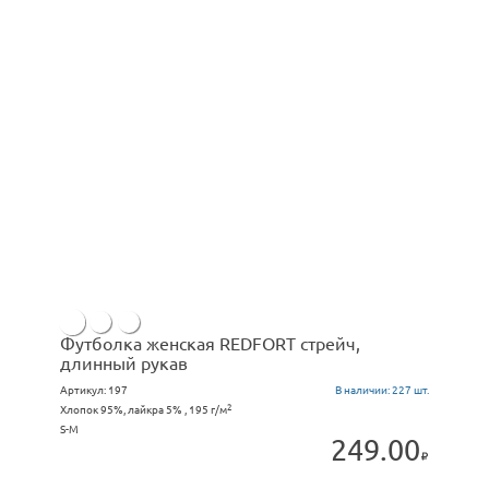
Футболка женская REDFORT стрейч,
длинный рукав
Артикул:
197
В наличии:
227 шт.
2
Хлопок 95%, лайкра 5% , 195 г/м
S-M
249.00