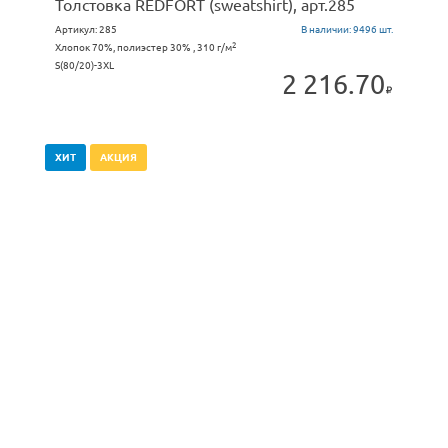
Толстовка REDFORT (sweatshirt), арт.285
Артикул:
285
В наличии:
9496 шт.
2
Хлопок 70%, полиэстер 30% , 310 г/м
S(80/20)-3XL
2 216.70
ХИТ
АКЦИЯ