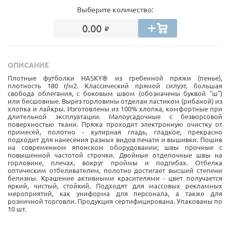
Выберите количество:
0.00
ОПИСАНИЕ
Плотные футболки HASKY® из гребенной пряжи (пенье),
плотность 180 г/м2. Классический прямой силуэт, большая
свобода облегания, с боковым швом (обозначены буквой "ш")
или бесшовные. Вырез горловины отделан ластиком (рибаной) из
хлопка и лайкры. Изготовлены из 100% хлопка, комфортные при
длительной эксплуатации. Малоусадочные с безворсовой
поверхностью ткани. Пряжа проходит электронную очистку от
примесей, полотно - кулирная гладь, гладкое, прекрасно
подходит для нанесения разных видов печати и вышивки. Пошив
на современном японском оборудовании; швы прочные с
повышенной частотой строчки. Двойные отделочные швы на
горловине, плечах, вокруг проймы и подгибах. Отбелка
оптическим отбеливателем, полотно достигает высшей степени
белизны. Крашение активными красителями - цвет получается
яркий, чистый, стойкий. Подходят для массовых рекламных
мероприятий, как униформа для персонала, а также для
розничной торговли. Продукция сертифицирована. Упакованы по
10 шт.