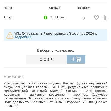
Размер
Свободно
В корзину
13618 шт.
54-61
АКЦИЯ: на красный цвет скидка 5% до 31.08.2026 г.
Подробнее
Выберите количество:
0.00
ОПИСАНИЕ
Классическая пятиклинная модель. Размер (длина внутренней
окружности/обхват головы): 54-61 см, регулируется планкой с
металлической застежкой (латунь). Состав – 100% хлопок.
Красители – активные, крашение – прочное. Саржевое
переплетение. Застежка, люверсы и кнопка-пуговица – латунь.
Поле для печати: не менее 80х130 мм. В коробке - 200 шт. (4 бокса
по 50 шт.)