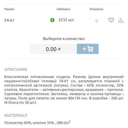
Размер
Свободно
В корзину
3232 шт.
54-61
Выберите количество:
0.00
ОПИСАНИЕ
Классическая пятиклинная модель. Размер (длина внутренней
окружности/обхват головы): 54-61 см, регулируется планкой с
металлической застежкой (латунь). Состав – 65% полиэстер, 35%
хлопок. Красители – активные+дисперсные, крашение – прочное.
Саржевое переплетение. Застежка, люверсы и кнопка-пуговица –
латунь. Поле для печати: не менее 80х130 мм. В коробке - 200 шт.
(4 бокса по 50 шт.)
МАТЕРИАЛ
2
Полиэстер 65%, хлопок 35% , 280 г/м