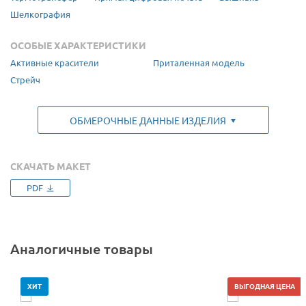
Шелкография
ОСОБЫЕ ХАРАКТЕРИСТИКИ
Активные красители
Приталенная модель
Стрейч
ОБМЕРОЧНЫЕ ДАННЫЕ ИЗДЕЛИЯ
СКАЧАТЬ МАКЕТ
PDF
Размер
1. Ширина (см)
2. Длина (см)
S (42-44)
38
51
Аналогичные товары
M (44-46)
40,5
54
L (46-48)
43
56
XL (48-50)
45,5
58
ХИТ
ВЫГОДНАЯ ЦЕНА
XXL (50-52)
49
61