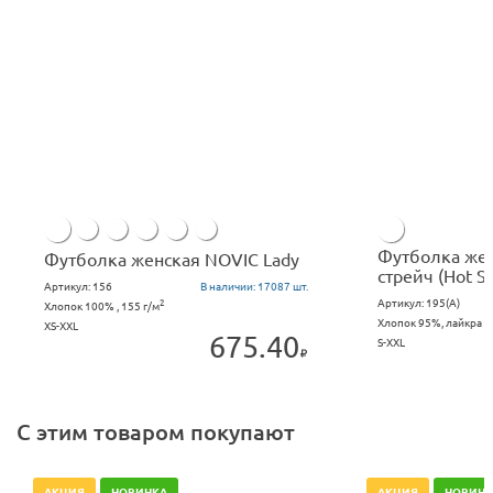
Замеры ширины (1) - 2-4 см ниже нижних точек
проймы.
Замер длины (2) - от верхней точки плеча до низа
подгиба.
Допускается отклонение по ширине и длине +/-2 см.
Футболка же
Футболка женская NOVIC Lady
стрейч (Hot 
Артикул:
156
В наличии:
17087 шт.
Артикул:
195(А)
2
Хлопок 100% , 155 г/м
Хлопок 95%, лайкра 5%
XS-XXL
675.40
S-XXL
С этим товаром покупают
АКЦИЯ
НОВИНКА
АКЦИЯ
НОВИНК