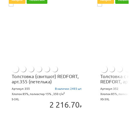
Толстовка (свитшот) REDFORT,
Толстовка с 
арт.355 (петелька)
REDFORT, арт.
Артикул:
355
В наличии:
2493 шт.
Артикул:
352
2
Хлопок 85%, полиэстер 15% , 350 г/м
Хлопок 85%, полиэсте
S-3XL
XS-3XL
2 216.70