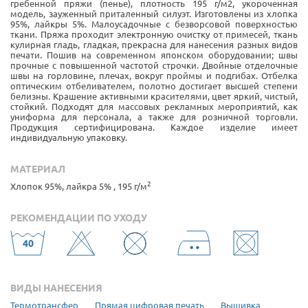
гребенной пряжи (пенье), плотность 195 г/м2, укороченная
модель, зауженный приталенный силуэт. Изготовлены из хлопка
95%, лайкры 5%. Малоусадочные с безворсовой поверхностью
ткани. Пряжа проходит электронную очистку от примесей, ткань
кулирная гладь, гладкая, прекрасна для нанесения разных видов
печати. Пошив на современном японском оборудовании; швы
прочные с повышенной частотой строчки. Двойные отделочные
швы на горловине, плечах, вокруг проймы и подгибах. Отбелка
оптическим отбеливателем, полотно достигает высшей степени
белизны. Крашение активными красителями, цвет яркий, чистый,
стойкий. Подходят для массовых рекламных мероприятий, как
униформа для персонала, а также для розничной торговли.
Продукция сертифицирована. Каждое изделие имеет
индивидуальную упаковку.
МАТЕРИАЛ
2
Хлопок 95%, лайкра 5% , 195 г/м
РЕКОМЕНДАЦИИ ПО УХОДУ
ВИДЫ НАНЕСЕНИЯ
Термотрансфер
Прямая цифровая печать
Вышивка