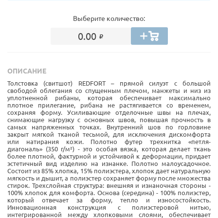
Выберите количество:
0.00
ОПИСАНИЕ
Толстовка (свитшот) REDFORT – прямой силуэт с большой
свободой облегания со спущенным плечом, манжеты и низ из
уплотненной рибаны, которая обеспечивает максимально
плотное прилегание, рибана не растягивается со временем,
сохраняя форму. Усиливающие отделочные швы на плечах,
снимающие нагрузку с основных швов, повышая прочность в
самых напряженных точках. Внутренний шов по горловине
закрыт мягкой тканой тесьмой, для исключения дискомфорта
или натирания кожи. Полотно футер трехнитка «петля-
диагональ» (350 г/м²) - это особая вязка, которая делает ткань
более плотной, фактурной и устойчивой к деформации, придает
эстетичный вид изделию на изнанке. Полотно малоусадочное.
Состоит из 85% хлопка, 15% полиэстера, хлопок дает натуральную
мягкость и дышит, а полиэстер сохраняет форму после множества
стирок. Трехслойная структура: внешняя и изнаночная стороны -
100% хлопок для комфорта. Основа (середина) - 100% полиэстер,
который отвечает за форму, тепло и износостойкость.
Инновационная конструкция с полиэстеровой нитью,
интегрированной между хлопковыми слоями, обеспечивает