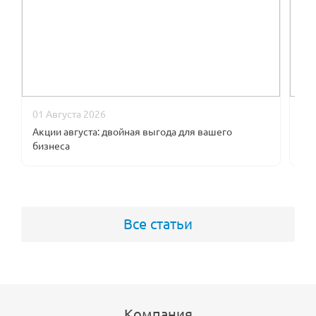
01 Августа 2026
09
Акции августа: двойная выгода для вашего
В к
бизнеса
оп
Все статьи
Компания