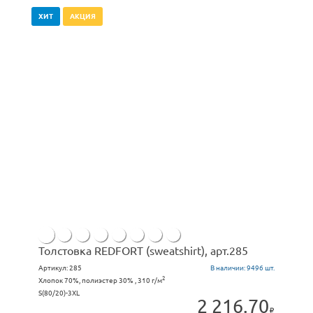
ХИТ
АКЦИЯ
Толстовка REDFORT (sweatshirt), арт.285
Артикул:
285
В наличии:
9496 шт.
2
Хлопок 70%, полиэстер 30% , 310 г/м
S(80/20)-3XL
2 216.70