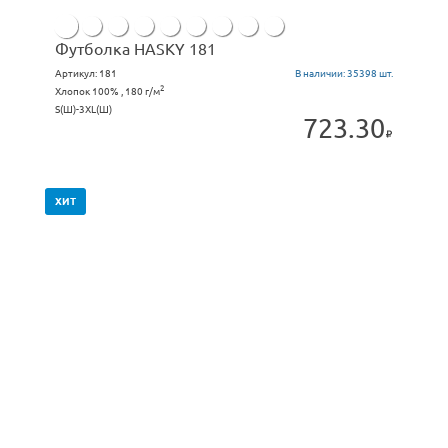
Футболка HASKY 181
Артикул:
181
В наличии:
35398 шт.
2
Хлопок 100% , 180 г/м
S(Ш)-3ХL(Ш)
723.30
ХИТ