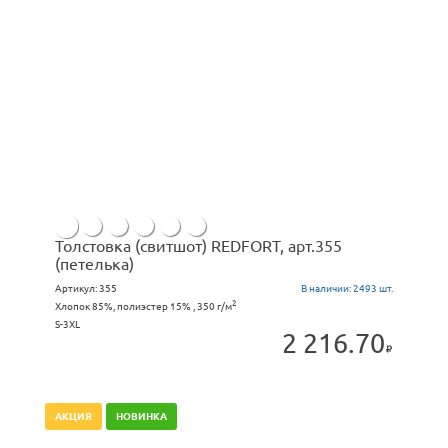
Толстовка (свитшот) REDFORT, арт.355
(петелька)
Артикул:
355
В наличии:
2493 шт.
2
Хлопок 85%, полиэстер 15% , 350 г/м
S-3XL
2 216.70
АКЦИЯ
НОВИНКА