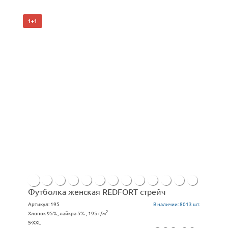
1+1
Футболка женская REDFORT стрейч
Артикул:
195
В наличии:
8013 шт.
2
Хлопок 95%, лайкра 5% , 195 г/м
S-XXL