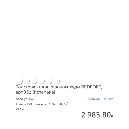
Толстовка с капюшоном-худи REDFORT,
арт.352 (петелька)
Артикул:
352
В наличии:
8143 шт.
2
Хлопок 85%, полиэстер 15% , 350 г/м
XS-3XL
2 983.80